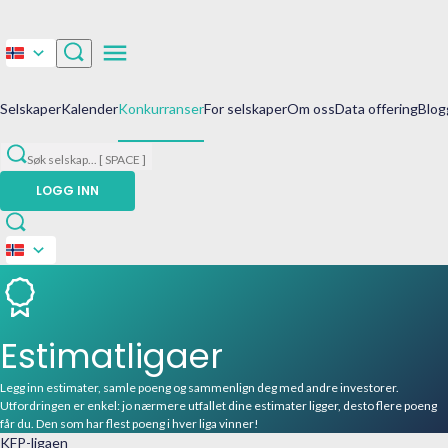
Selskaper
Kalender
Konkurranser
For selskaper
Om oss
Data offering
Blog
Søk selskap
...
[ SPACE ]
LOGG INN
Estimatligaer
Legg inn estimater, samle poeng og sammenlign deg med andre investorer.
Utfordringen er enkel: jo nærmere utfallet dine estimater ligger, desto flere poeng
får du. Den som har flest poeng i hver liga vinner!
KFP-ligaen