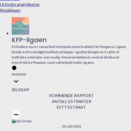
Utfordre analytikerne
Retailigaen
KFP-ligaen
En konkurranse i samarbeid med podcasten Kvalitet För Pengarna. Ligaen
består av fire utvalgte kvalitetsselskaper, og utfordringen er å sette så
treffsikre estimater som mulig. Vinneren belønnes med et eksklusivt
merch-kit fra Pinpoint, samt velfortjent heder og ære.
Avsluttet
SELSKAP
KOMMENDE RAPPORT
ANTALL ESTIMATER
DITT ESTIMAT
Thule Group
20. juli 2026