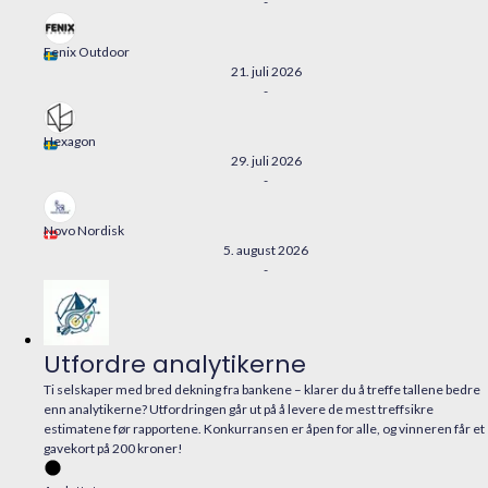
-
Fenix Outdoor
21. juli 2026
-
Hexagon
29. juli 2026
-
Novo Nordisk
5. august 2026
-
Utfordre analytikerne
Ti selskaper med bred dekning fra bankene – klarer du å treffe tallene bedre
enn analytikerne? Utfordringen går ut på å levere de mest treffsikre
estimatene før rapportene. Konkurransen er åpen for alle, og vinneren får et
gavekort på 200 kroner!