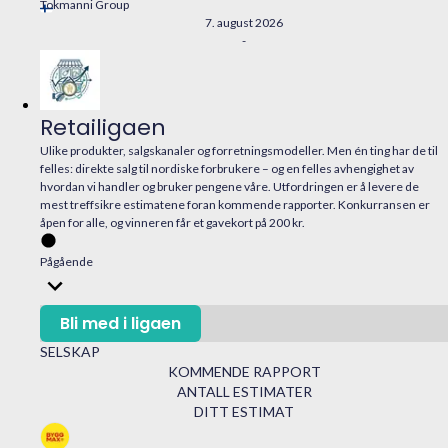
Tokmanni Group
7. august 2026
-
Retailigaen
Ulike produkter, salgskanaler og forretningsmodeller. Men én ting har de til
felles: direkte salg til nordiske forbrukere – og en felles avhengighet av
hvordan vi handler og bruker pengene våre. Utfordringen er å levere de
mest treffsikre estimatene foran kommende rapporter. Konkurransen er
åpen for alle, og vinneren får et gavekort på 200 kr.
Pågående
Bli med i ligaen
SELSKAP
KOMMENDE RAPPORT
ANTALL ESTIMATER
DITT ESTIMAT